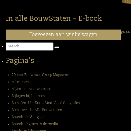
In alle BouwStaten – E-book
€
9.99
Toevoegen aan winkelwagen
Pagina's
20 jaar Bouwhuis Groep Magazine
Afrekenen
Algemene voorwaarden
Bijlagen bij het boek:
Boek één: Het Komt Vast-Goed (biografie)
Boek twee: In Alle Bouwstaten
Bouwhuis Vastgoed
Bouwhuisgroep in de media