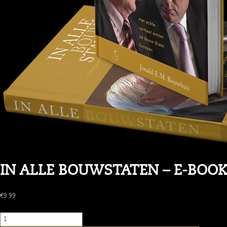
IN ALLE BOUWSTATEN – E-BOO
€
9.99
Aantal