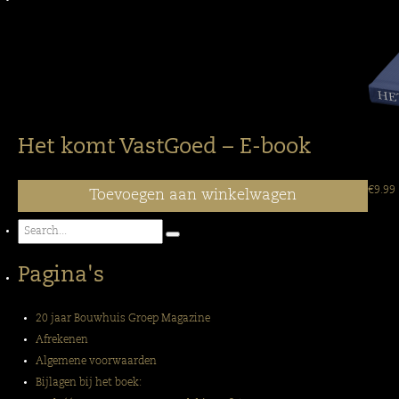
Het komt VastGoed – E-book
€
9.99
Toevoegen aan winkelwagen
Pagina's
20 jaar Bouwhuis Groep Magazine
Afrekenen
Algemene voorwaarden
Bijlagen bij het boek: