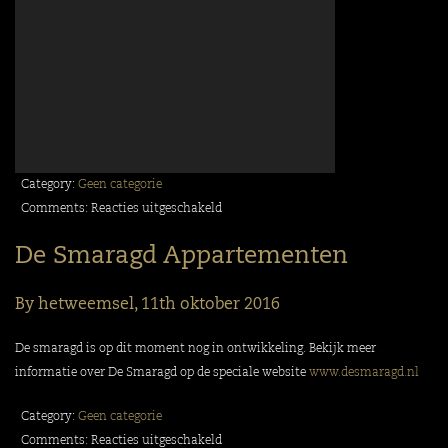
Category:
Geen categorie
voor
Comments:
Reacties uitgeschakeld
Bouwhuis
De Smaragd Appartementen
Vastgoed
in
By hetweemsel,
11th oktober 2016
de
media
De smaragd is op dit moment nog in ontwikkeling. Bekijk meer
informatie over De Smaragd op de speciale website
www.desmaragd.nl
Category:
Geen categorie
voor
Comments:
Reacties uitgeschakeld