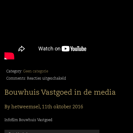
Category:
Geen categorie
voor
Comments:
Reacties uitgeschakeld
Edelwonen
Bouwhuis Vastgoed in de media
in
de
By hetweemsel,
11th oktober 2016
media
Infofilm Bouwhuis Vastgoed