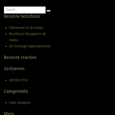
De
Smaragd
Recente berichten
Appartementen
Edelwonen in de media
Bouwhuis Vastgoed in de
media
De Smaragd Appartementen
Recente reacties
Archieven
oktober 2016
Categorieën
Geen categorie
Meta